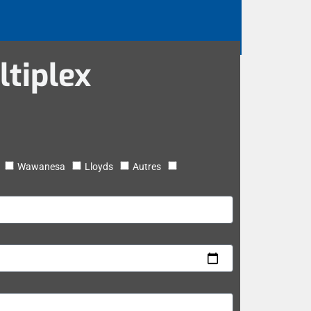
tiplex
Wawanesa
Lloyds
Autres