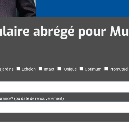
laire abrégé pour Mul
sjardins
Echelon
Intact
l’Unique
Optimum
Promutuel
surance? (ou date de renouvellement)