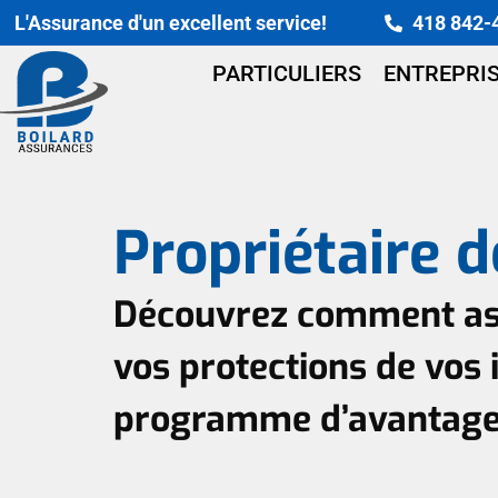
Skip
L'Assurance d'un excellent service!
418 842-
to
content
PARTICULIERS
ENTREPRI
Propriétaire d
Découvrez comment ass
vos protections de vos
programme d’avantages