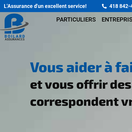
Skip
L'Assurance d'un excellent service!
418 842-
to
content
PARTICULIERS
ENTREPRI
Vous aider à fa
et vous offrir de
correspondent vr