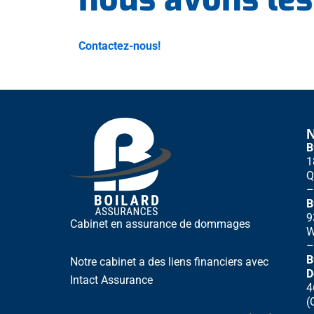
Contactez-nous!
B
1
Q
B
9
Cabinet en assurance de dommages
W
B
Notre cabinet a des liens financiers avec
D
Intact Assurance
4
(