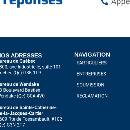
Appe
NAVIGATION
NOS ADRESSES
ureau de Québec
PARTICULIERS
800, ave Industrielle, suite 101
uébec (Qc) G3K 1L9
ENTREPRISES
–
ureau de Wendake
SOUMISSION
3 Boulevard Bastien
endake (Qc) G0A 4V0
RÉCLAMATION
–
ureau de Sainte-Catherine-
e-la-Jacques-Cartier
609 Rte de Fossambault, #102
Qc) G3N 2T7